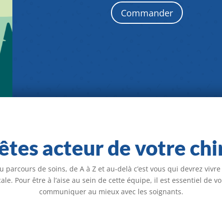
Commander
êtes acteur de votre chi
du parcours de soins, de A à Z
et au-delà c’est vous qui devrez vivr
cale. Pour être à l’aise au sein de cette équipe, il est essentiel de
communiquer au mieux avec les soignants.