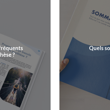
fréquents
Quels so
thèse ?