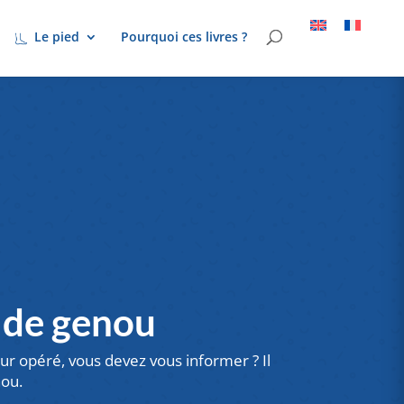
Le pied
Pourquoi ces livres ?
 de genou
tur opéré
,
vous devez vous informer ? Il
nou.