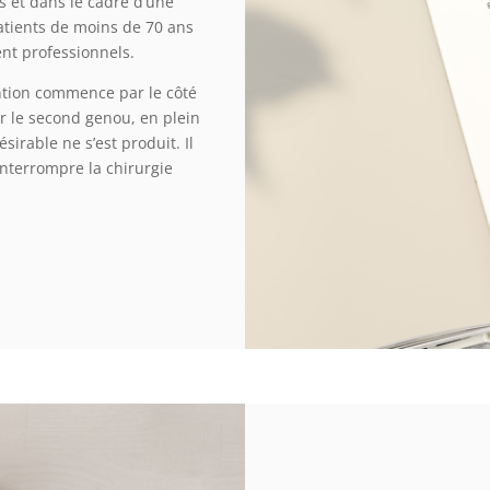
s et dans le cadre d’une
patients de moins de 70 ans
ent professionnels.
vention commence par le côté
ar le second genou, en plein
irable ne s’est produit. Il
interrompre la chirurgie