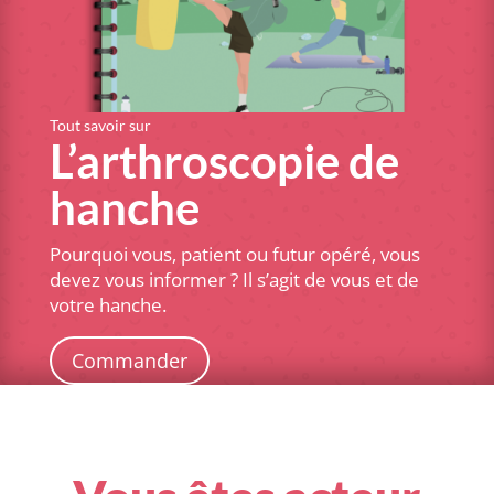
Tout savoir sur
L’arthroscopie de
hanche
Pourquoi vous, patient ou futur opéré
,
vous
devez vous informer ? Il s’agit de vous et de
votre hanche.
Commander