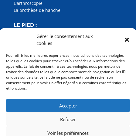
L'arthroscopie
La prothèse de hanche
LE PIED :
L'hallux valgus
Gérer le consentement aux
L'entorse de cheville
cookies
Pour offrir les meilleures expériences, nous utilisons des technologies
ONEDAY
telles que les cookies pour stocker et/ou accéder aux informations des
appareils. Le fait de consentir à ces technologies nous permettra de
traiter des données telles que le comportement de navigation ou les ID
TUTORIELS
uniques sur ce site. Le fait de ne pas consentir ou de retirer son
consentement peut avoir un effet négatif sur certaines caractéristiques
et fonctions.
PODCASTS
Accepter
QUI SOMMES-NOUS ?
Refuser
POURQUOI CES LIVRES ?
Voir les préférences